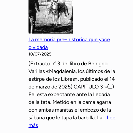
r
m
o
s
e
o
l
r
a
m
t
a
La memoria pre–histórica que yace
o
t
olvidada
v
a
10/07/2025
i
a
(Extracto nº 3 del libro de Benigno
r
S
Varillas «Magdalenia, los últimos de la
t
i
estirpe de los Libres», publicado el 14
u
b
de marzo de 2025) CAPITULO 3 «(…)
a
i
Fel está expectante ante la llegada
l
l
de la tata. Metido en la cama agarra
a
a
con ambas manitas el embozo de la
l
sábana que le tapa la barbilla. La…
Lee
a
:
más
v
L