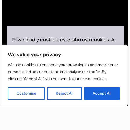
Privacidad y cookies: este sitio usa cookies. Al
seguir usando este sitio web, aceptas su uso.
We value your privacy
Para obtener más información, además del
control de las cookies, consulta:
Política de
We use cookies to enhance your browsing experience, serve
cookies
personalised ads or content, and analyse our traffic. By
clicking "Accept All", you consent to our use of cookies.
Aceptar
Customise
Reject All
Accept All