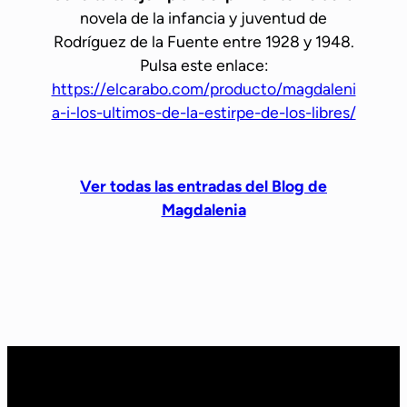
a
novela de la infancia y juventud de
n
Rodríguez de la Fuente entre 1928 y 1948.
t
Pulsa este enlace:
o
https://elcarabo.com/producto/magdaleni
s
a-i-los-ultimos-de-la-estirpe-de-los-libres/
Ver todas las entradas del Blog de
Magdalenia