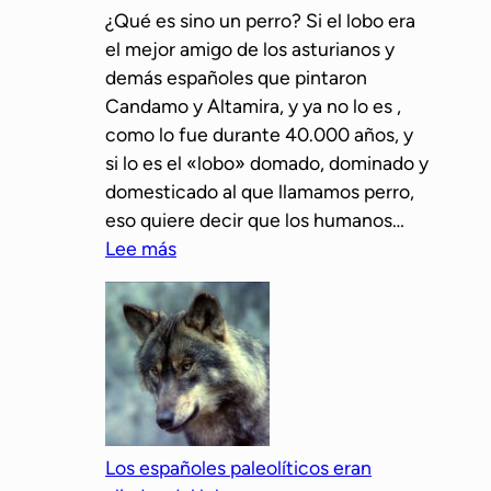
¿Qué es sino un perro? Si el lobo era
el mejor amigo de los asturianos y
demás españoles que pintaron
Candamo y Altamira, y ya no lo es ,
como lo fue durante 40.000 años, y
si lo es el «lobo» domado, dominado y
domesticado al que llamamos perro,
eso quiere decir que los humanos…
:
Lee más
B
e
n
i
g
n
o
Los españoles paleolíticos eran
V