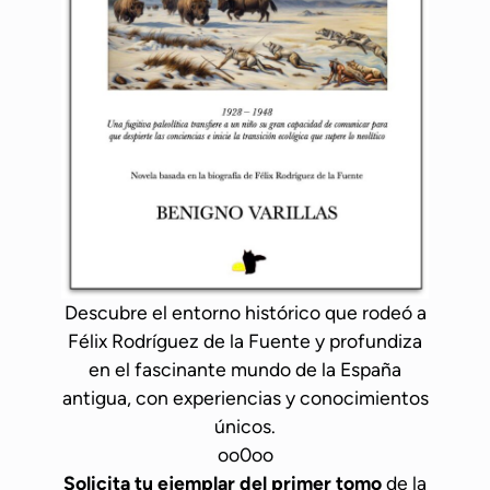
m
d
a
a
s
t
i
n
e
s
c
o
n
Descubre el entorno histórico que rodeó a
s
Félix Rodríguez de la Fuente y profundiza
u
en el fascinante mundo de la España
s
antigua, con experiencias y conocimientos
e
únicos.
n
oo0oo
c
Solicita tu ejemplar del primer tomo
de la