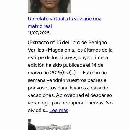
t
e
o
í
r
n
Un relato virtual a la vez que una
n
a
e
matriz real
q
n
l
11/07/2025
u
a
l
(Extracto nº 15 del libro de Benigno
e
l
o
Varillas «Magdalenia, los últimos de la
n
i
b
estirpe de los Libres», cuya primera
o
a
o
edición ha sido publicada el 14 de
c
d
e
marzo de 2025): «(…) ––Este fin de
o
o
n
semana vendrán vuestros padres a
n
s
A
por vosotros para llevaros a casa de
o
d
s
vacaciones. Aprovechad el descanso
c
e
t
veraniego para recuperar fuerzas. No
e
l
u
:
olvidéis…
Lee más
e
l
r
U
l
o
i
n
a
b
a