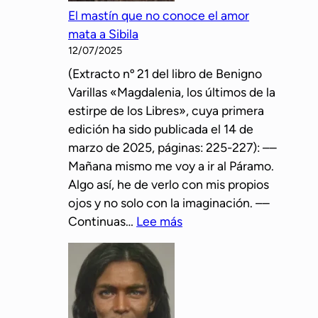
a
r
El mastín que no conoce el amor
ñ
a
mata a Sibila
o
p
12/07/2025
l
o
(Extracto nº 21 del libro de Benigno
e
s
Varillas «Magdalenia, los últimos de la
s
i
estirpe de los Libres», cuya primera
p
b
edición ha sido publicada el 14 de
a
l
marzo de 2025, páginas: 225-227): ––
l
e
Mañana mismo me voy a ir al Páramo.
e
r
Algo así, he de verlo con mis propios
o
e
ojos y no solo con la imaginación. ––
l
l
:
Continuas…
Lee más
í
a
E
t
c
l
i
i
m
c
ó
a
o
n
s
s
c