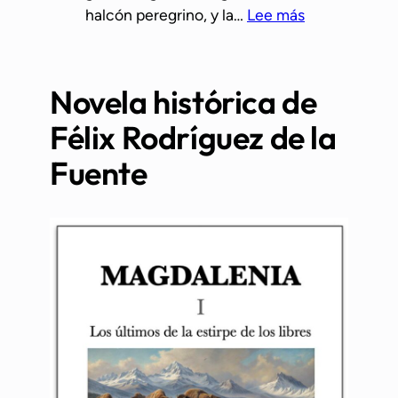
:
halcón peregrino, y la…
Lee más
r
L
i
a
c
l
a
Novela histórica de
o
q
Félix Rodríguez de la
b
u
a
e
Fuente
e
y
n
a
g
c
a
e
ñ
o
a
l
a
v
l
i
o
d
s
a