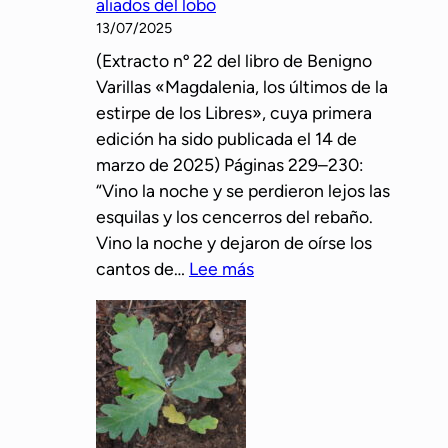
aliados del lobo
a
13/07/2025
r
(Extracto nº 22 del libro de Benigno
i
Varillas «Magdalenia, los últimos de la
l
estirpe de los Libres», cuya primera
l
edición ha sido publicada el 14 de
a
marzo de 2025) Páginas 229–230:
s
“Vino la noche y se perdieron lejos las
p
esquilas y los cencerros del rebaño.
r
Vino la noche y dejaron de oírse los
e
:
cantos de…
Lee más
s
L
e
o
n
s
t
e
a
s
o
p
t