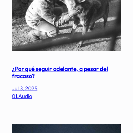
¿Por qué seguir adelante, a pesar del
fracaso?
Jul 3, 2025
01.Audio