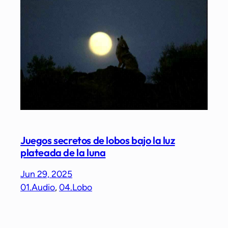
Juegos secretos de lobos bajo la luz
plateada de la luna
Jun 29, 2025
01.Audio
, 
04.Lobo