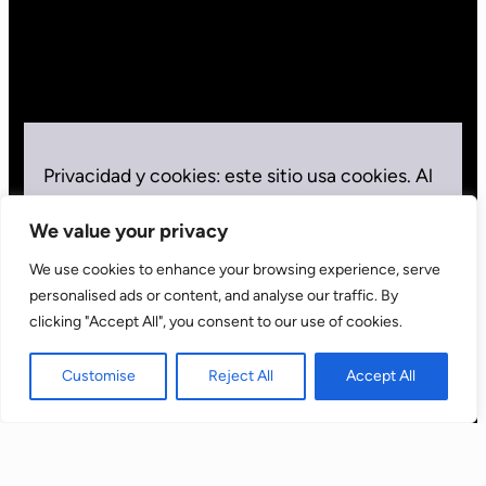
Privacidad y cookies: este sitio usa cookies. Al
seguir usando este sitio web, aceptas su uso.
We value your privacy
Para obtener más información, además del
control de las cookies, consulta:
Política de
We use cookies to enhance your browsing experience, serve
cookies
personalised ads or content, and analyse our traffic. By
clicking "Accept All", you consent to our use of cookies.
Aceptar
Customise
Reject All
Accept All