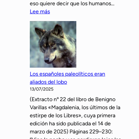
eso quiere decir que los humanos…
:
Lee más
B
e
n
i
g
n
o
Los españoles paleolíticos eran
V
aliados del lobo
a
13/07/2025
r
(Extracto nº 22 del libro de Benigno
i
Varillas «Magdalenia, los últimos de la
l
estirpe de los Libres», cuya primera
l
edición ha sido publicada el 14 de
a
marzo de 2025) Páginas 229–230:
s