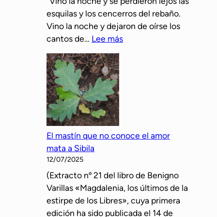
“Vino la noche y se perdieron lejos las
p
esquilas y los cencerros del rebaño.
r
Vino la noche y dejaron de oírse los
e
:
cantos de…
Lee más
s
L
e
o
n
s
t
e
a
s
o
p
t
a
r
El mastín que no conoce el amor
ñ
a
mata a Sibila
o
p
12/07/2025
l
o
(Extracto nº 21 del libro de Benigno
e
s
Varillas «Magdalenia, los últimos de la
s
i
estirpe de los Libres», cuya primera
p
b
edición ha sido publicada el 14 de
a
l