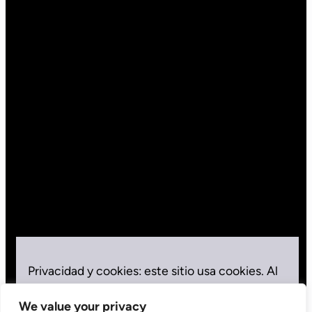
Privacidad y cookies: este sitio usa cookies. Al
seguir usando este sitio web, aceptas su uso.
We value your privacy
Para obtener más información, además del