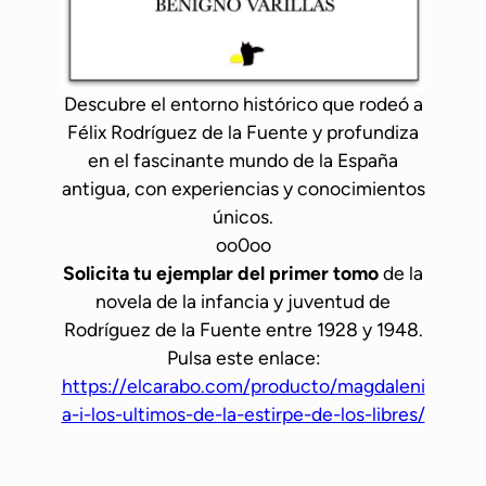
s
c
o
n
Descubre el entorno histórico que rodeó a
s
Félix Rodríguez de la Fuente y profundiza
u
en el fascinante mundo de la España
s
antigua, con experiencias y conocimientos
e
únicos.
n
oo0oo
c
Solicita tu ejemplar del primer tomo
de la
a
novela de la infancia y juventud de
n
Rodríguez de la Fuente entre 1928 y 1948.
t
Pulsa este enlace:
o
https://elcarabo.com/producto/magdaleni
s
a-i-los-ultimos-de-la-estirpe-de-los-libres/