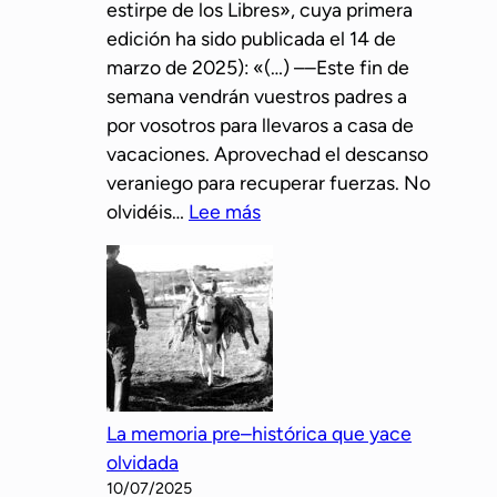
estirpe de los Libres», cuya primera
o
a
o
edición ha sido publicada el 14 de
c
d
e
marzo de 2025): «(…) ––Este fin de
o
o
n
semana vendrán vuestros padres a
n
s
A
por vosotros para llevaros a casa de
o
d
s
vacaciones. Aprovechad el descanso
c
e
t
veraniego para recuperar fuerzas. No
e
l
u
:
olvidéis…
Lee más
e
l
r
U
l
o
i
n
a
b
a
r
m
o
s
e
o
l
r
a
m
t
a
La memoria pre–histórica que yace
o
t
olvidada
v
a
10/07/2025