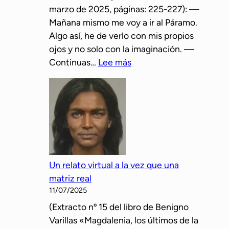
marzo de 2025, páginas: 225-227): ––
l
e
Mañana mismo me voy a ir al Páramo.
e
r
Algo así, he de verlo con mis propios
o
e
ojos y no solo con la imaginación. ––
l
l
:
Continuas…
Lee más
í
a
E
t
c
l
i
i
m
c
ó
a
o
n
s
s
c
t
e
o
í
r
n
Un relato virtual a la vez que una
n
a
e
matriz real
q
n
l
11/07/2025
u
a
l
(Extracto nº 15 del libro de Benigno
e
l
o
Varillas «Magdalenia, los últimos de la
n
i
b