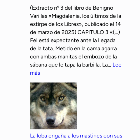
i
a
(Extracto nº 3 del libro de Benigno
r
S
Varillas «Magdalenia, los últimos de la
t
i
estirpe de los Libres», publicado el 14
u
b
de marzo de 2025) CAPITULO 3 «(…)
a
i
Fel está expectante ante la llegada
l
l
de la tata. Metido en la cama agarra
a
a
con ambas manitas el embozo de la
l
sábana que le tapa la barbilla. La…
Lee
a
:
más
v
L
e
a
z
m
q
e
u
m
e
o
u
r
n
La loba engaña a los mastines con sus
i
a