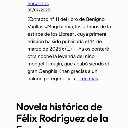
encantos
a
m
09/07/2025
p
a
(Extracto nº 11 del libro de Benigno
r
t
Varillas «Magdalenia, los últimos de la
e
r
estirpe de los Libres», cuya primera
–
i
edición ha sido publicada el 14 de
h
z
marzo de 2025): (…) ––Ya os contaré
i
r
otra noche la leyenda del niño
s
e
mongol Timujín, que acabó siendo el
t
a
gran Genghis Khan gracias a un
ó
l
:
halcón peregrino, y la…
Lee más
r
L
i
a
c
l
a
Novela histórica de
o
q
Félix Rodríguez de la
b
u
a
e