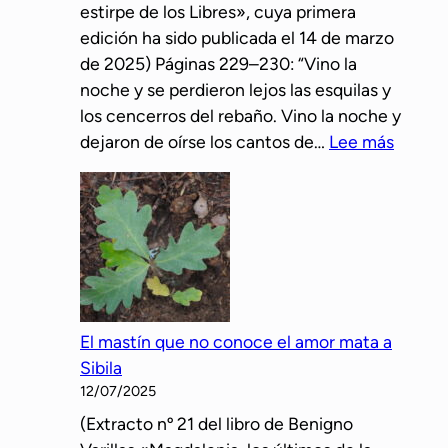
estirpe de los Libres», cuya primera
l
edición ha sido publicada el 14 de marzo
a
de 2025) Páginas 229–230: “Vino la
s
noche y se perdieron lejos las esquilas y
p
los cencerros del rebaño. Vino la noche y
r
:
dejaron de oírse los cantos de…
Lee más
e
L
s
o
e
s
n
e
t
s
a
p
o
a
t
El mastín que no conoce el amor mata a
ñ
r
Sibila
o
a
12/07/2025
l
p
(Extracto nº 21 del libro de Benigno
e
o