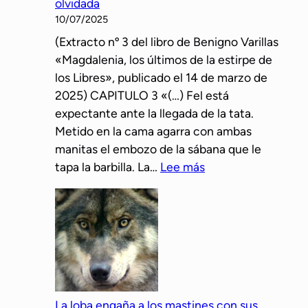
olvidada
v
t
10/07/2025
i
a
(Extracto nº 3 del libro de Benigno Varillas
r
a
«Magdalenia, los últimos de la estirpe de
t
S
los Libres», publicado el 14 de marzo de
u
i
2025) CAPITULO 3 «(…) Fel está
a
b
expectante ante la llegada de la tata.
l
i
Metido en la cama agarra con ambas
a
l
manitas el embozo de la sábana que le
l
a
:
tapa la barbilla. La…
Lee más
a
L
v
a
e
m
z
e
q
m
u
o
e
r
u
La loba engaña a los mastines con sus