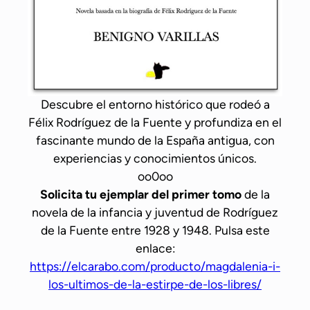
s
c
o
n
s
u
Descubre el entorno histórico que rodeó a
s
Félix Rodríguez de la Fuente y profundiza en el
e
fascinante mundo de la España antigua, con
n
experiencias y conocimientos únicos.
c
oo0oo
a
Solicita tu ejemplar del primer tomo
de la
n
novela de la infancia y juventud de Rodríguez
t
de la Fuente entre 1928 y 1948. Pulsa este
o
enlace:
s
https://elcarabo.com/producto/magdalenia-i-
los-ultimos-de-la-estirpe-de-los-libres/