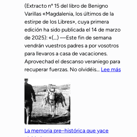
l
(Extracto nº 15 del libro de Benigno
e
l
l
Varillas «Magdalenia, los últimos de la
n
i
o
estirpe de los Libres», cuya primera
o
a
b
edición ha sido publicada el 14 de marzo
c
d
o
de 2025): «(…) ––Este fin de semana
o
o
e
vendrán vuestros padres a por vosotros
n
s
n
para llevaros a casa de vacaciones.
o
d
A
Aprovechad el descanso veraniego para
c
e
s
:
recuperar fuerzas. No olvidéis…
Lee más
e
l
t
U
e
l
u
n
l
o
r
r
a
b
i
e
m
o
a
l
o
s
a
r
t
m
La memoria pre–histórica que yace
o
a