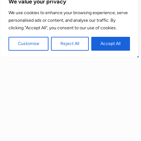
We value your privacy
Para obtener más información, además del
control de las cookies, consulta:
Política de
We use cookies to enhance your browsing experience, serve
cookies
personalised ads or content, and analyse our traffic. By
clicking "Accept All", you consent to our use of cookies.
Aceptar
Customise
Reject All
Accept All