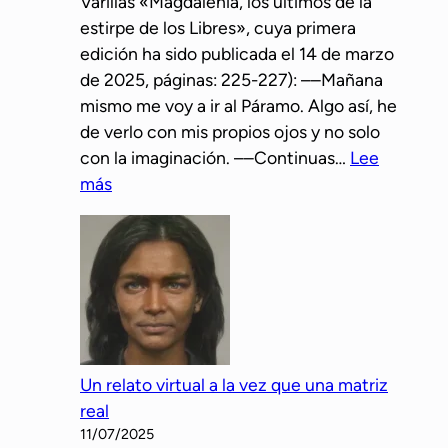
Varillas «Magdalenia, los últimos de la
s
s
estirpe de los Libres», cuya primera
p
i
edición ha sido publicada el 14 de marzo
a
b
de 2025, páginas: 225-227): ––Mañana
l
l
mismo me voy a ir al Páramo. Algo así, he
e
e
de verlo con mis propios ojos y no solo
o
r
con la imaginación. ––Continuas…
Lee
l
e
:
más
í
l
E
t
a
l
i
c
m
c
i
a
o
ó
s
s
n
t
e
c
í
r
o
Un relato virtual a la vez que una matriz
n
a
n
real
q
n
e
11/07/2025
u
a