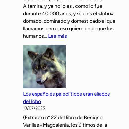
Altamira, y ya no lo es , como lo fue
durante 40.000 años, y si lo es el «lobo»
domado, dominado y domesticado al que
llamamos perro, eso quiere decir que los
:
humanos…
Lee más
B
e
n
i
g
n
o
Los españoles paleolíticos eran aliados
V
del lobo
a
13/07/2025
r
(Extracto nº 22 del libro de Benigno
i
Varillas «Magdalenia, los últimos de la
l