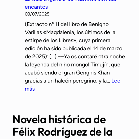
i
n
encantos
a
a
09/07/2025
p
m
(Extracto nº 11 del libro de Benigno
r
a
Varillas «Magdalenia, los últimos de la
e
t
estirpe de los Libres», cuya primera
–
r
edición ha sido publicada el 14 de marzo
h
i
de 2025): (…) ––Ya os contaré otra noche
i
z
la leyenda del niño mongol Timujín, que
s
r
acabó siendo el gran Genghis Khan
t
e
gracias a un halcón peregrino, y la…
Lee
ó
a
:
más
r
l
L
i
a
c
l
a
Novela histórica de
o
q
Félix Rodríguez de la
b
u
a
e